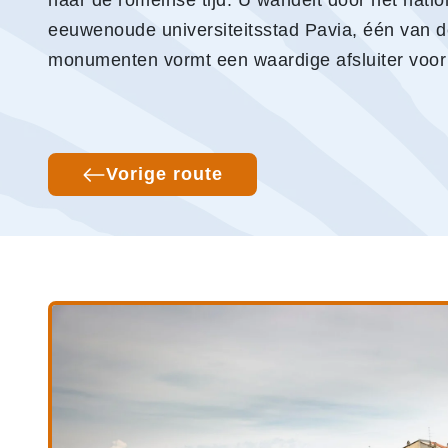
naar de romeinse tijd. U wandelt door het nati
eeuwenoude universiteitsstad Pavia, één van d
monumenten vormt een waardige afsluiter voor
Vorige route