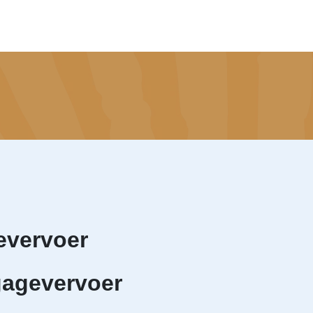
evervoer
gagevervoer