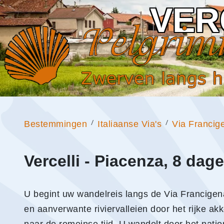
VER
Bestemmingen
Italiaanse Via's
Via Francig
Vercelli - Piacenza, 8 dag
U begint uw wandelreis langs de Via Francigena 
en aanverwante riviervalleien door het rijke 