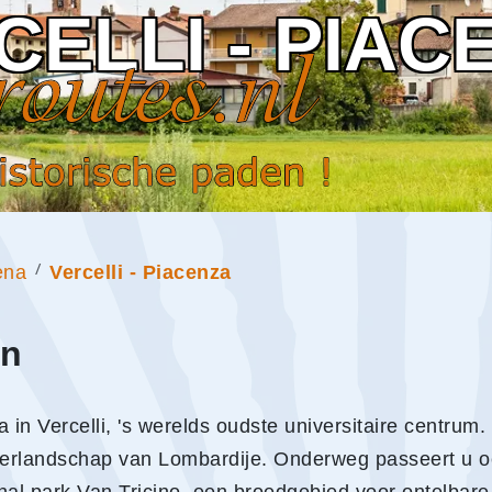
CELLI - PIAC
ena
Vercelli - Piacenza
en
in Vercelli, 's werelds oudste universitaire centrum.
akkerlandschap van Lombardije. Onderweg passeert u 