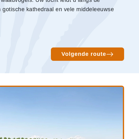
 waadvogels. Uw tocht leidt u langs de
n gotische kathedraal en vele middeleeuwse
Volgende route