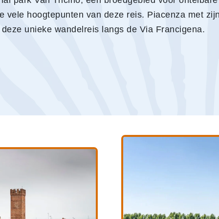
onal park Van Tricino, een broedgebied voor ontelbare
e vele hoogtepunten van deze reis. Piacenza met zij
 deze unieke wandelreis langs de Via Francigena.