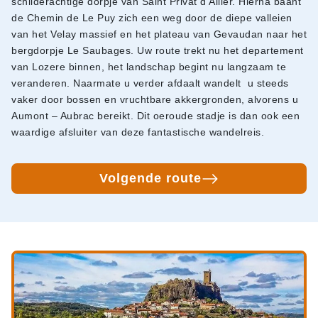
schilderachtige dorpje van Saint Privat d’Allier. Hierna baant
de Chemin de Le Puy zich een weg door de diepe valleien
van het Velay massief en het plateau van Gevaudan naar het
bergdorpje Le Saubages. Uw route trekt nu het departement
van Lozere binnen, het landschap begint nu langzaam te
veranderen. Naarmate u verder afdaalt wandelt u steeds
vaker door bossen en vruchtbare akkergronden, alvorens u
Aumont – Aubrac bereikt. Dit oeroude stadje is dan ook een
waardige afsluiter van deze fantastische wandelreis.
Volgende route