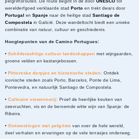
pelgrimsroutes. De route begint in de door
UNESCO
tot
werelderfgoed verklaarde stad
Porto
en trekt dwars door
Portugal
en
Spanje
naar de heilige stad
Santiago de
Compostela
in Galicië. Deze wandeltocht biedt een unieke
combinatie van natuur, cultuur en geschiedenis.
Hoogtepunten van de Camino Portugues:
•
Schilderachtige cultuur landschappen
met wijngaarden,
groene velden en kastanjebossen.
•
Pittoreske dorpjes en historische steden:
Ontdek
iconische steden zoals Porto, Barcelos, Ponte de Lima,
Pontevedra, en natuurlijk Santiago de Compostela.
•
Culinaire verwennerij:
Proef de heerlijke keuken van
zeevruchten, vis en de beroemde witte wijn van Spanje: de
Ribeira.
•
Ontmoetingen met pelgrims
van over de hele wereld,
deel verhalen en ervaringen op de vele terrasjes onderweg.