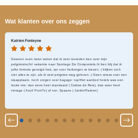
Wat klanten over ons zeggen
Katrien Fonteyne
Gewoon even laten weten dat ik zeer tevreden ben over mijn
pelgrimstocht/ vakantie naar Santiago De Compostela.Ik ben blij dat ik
jullie formule gevolgd heb, ipv voor herbergen te kiezen. ( blijken toch
niet alles te zijn, als ik veel pelgrims mag geloven..) Geen stress over een
slaapplaats, noch zorgen over bagage: top!Het aanbod hotels was een
leuke mix: dan eens heel standaard ( Caldas de Reis), dan weer heel
vintage ( Azul/ Porri?o) of oer- Spaans ( Jardin/Padron)