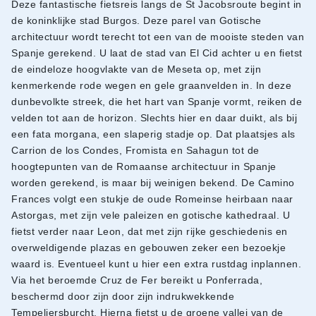
Deze fantastische fietsreis langs de St Jacobsroute begint in
de koninklijke stad Burgos. Deze parel van Gotische
architectuur wordt terecht tot een van de mooiste steden van
Spanje gerekend. U laat de stad van El Cid achter u en fietst
de eindeloze hoogvlakte van de Meseta op, met zijn
kenmerkende rode wegen en gele graanvelden in. In deze
dunbevolkte streek, die het hart van Spanje vormt, reiken de
velden tot aan de horizon. Slechts hier en daar duikt, als bij
een fata morgana, een slaperig stadje op. Dat plaatsjes als
Carrion de los Condes, Fromista en Sahagun tot de
hoogtepunten van de Romaanse architectuur in Spanje
worden gerekend, is maar bij weinigen bekend. De Camino
Frances volgt een stukje de oude Romeinse heirbaan naar
Astorgas, met zijn vele paleizen en gotische kathedraal. U
fietst verder naar Leon, dat met zijn rijke geschiedenis en
overweldigende plazas en gebouwen zeker een bezoekje
waard is. Eventueel kunt u hier een extra rustdag inplannen.
Via het beroemde Cruz de Fer bereikt u Ponferrada,
beschermd door zijn door zijn indrukwekkende
Tempeliersburcht. Hierna fietst u de groene vallei van de