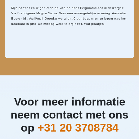
Mijn partner en ik genieten na van de door Pelgrimsroutes.nl verzorgde
Via Francigena Magna Sicilia. Was een onvergetelijke ervaring. Aanrader.
Beste tijd : April/mei. Doordat we al om.6 uur begonnen te lopen was het
haalbaar in juni. De middag werd te erg heet. Wat plaatjes.
Voor meer informatie
neem contact met ons
op
+31 20 3708784