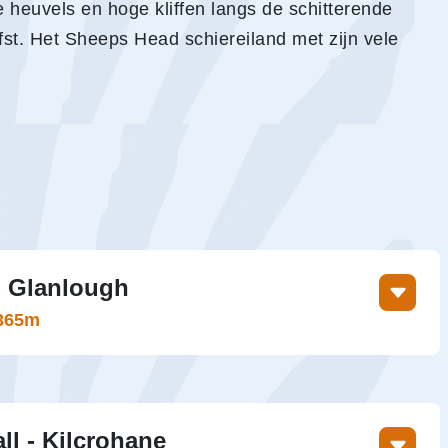
ge heuvels en hoge kliffen langs de schitterende
rfst. Het Sheeps Head schiereiland met zijn vele
- Glanlough
-365m
 6h, 17 km, +395 m, -365m
u en volgt een netwerk rustige landelijke
djes. De eerste helft van de tocht wandelt u
ll - Kilcrohane