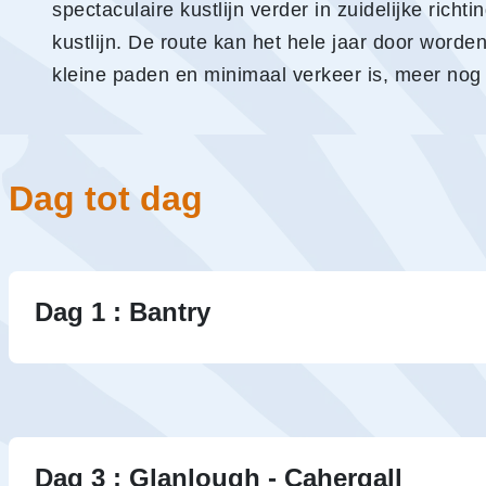
spectaculaire kustlijn verder in zuidelijke rich
kustlijn. De route kan het hele jaar door worde
kleine paden en minimaal verkeer is, meer no
Dag tot dag
Dag 1 : Bantry
Aankomst in Bantry. Bantry Harbour, natuurlijk b
Whiddy Island, is een van de oudste havens in 
strategische landingsplek voor een mislukte Fran
Dag 3 : Glanlough - Cahergall
Overnachting in Bantry.