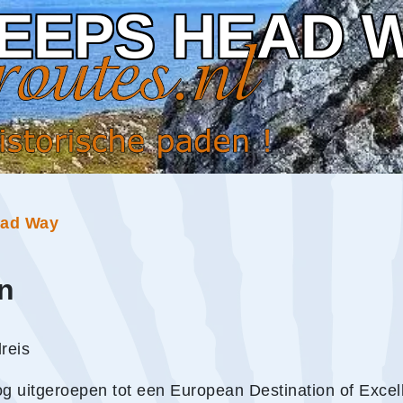
EEPS HEAD 
ead Way
n
reis
 uitgeroepen tot een European Destination of Excelle