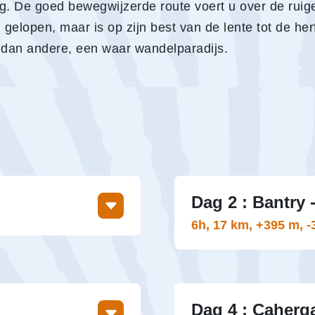
ting. De goed bewegwijzerde route voert u over de rui
n gelopen, maar is op zijn best van de lente tot de he
g dan andere, een waar wandelparadijs.
Dag 2 : Bantry 
6h, 17 km, +395 m, 
eschut door het
Bantry – Glanlough:
West Cork en was een
U laat Bantry achter 
se invasie van 1796.
weggetjes en bergpaa
Dag 4 : Caherga