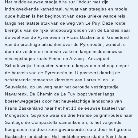
Het middeleeuwse stadje Aire sur l’Adour met zijn
indrukwekkende kathedraal, wirwar van steegjes en mooie
oude huizen is het beginpunt van deze unieke wandelreis
langs het laatste stuk van de weg van Le Puy. Deze route
brengt u van de rijke landbouwgronden van de Landes naar
de voet van de Pyreneeën in Frans Baskenland. Genietend
van de prachtige uitzichten over de Pyreneeën, wandelt u
door de velden en beboste valleien langs middeleeuwse
vestingstadjes zoals Pimbo en Arzacq –Arraziguet.
Schaduwrijke bospaden voeren u langzaam omhoog dieper
de heuvels van de Pyreneeën in. U passeert daarbij de
schitterende romaanse kloosters van Larreuel en La
Sauvelade, op uw weg naar het oeroude vestingstadje
Navarrenx. De Chemin de Le Puy loopt verder langs
boerenweggetjes door het heuvelachtige landschap van
Frans Baskenland naar het het 13 de eeuwse kasteel van
Mongaston. Soyarce waar de drie Franse pelgrimroutes naar
Santiago de Compostella samenkomen, is het volgende
hoogtepunt op deze zeer gevarieerde route door het groene
Baskische landschap. Het middeleeuwse stadje Saint Jean