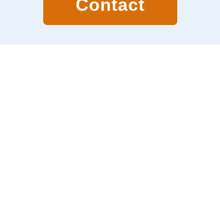
Contact
wandelreis.
Standaard
Overnachting Saint Jean Pied de Port.
Standaard
Standaard