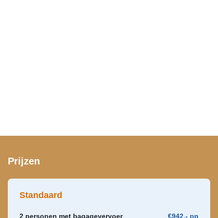
Prijzen
Standaard
2 personen met bagagevervoer
€942,- pp