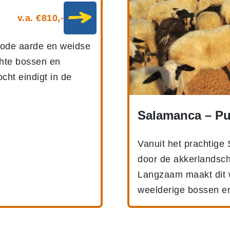
v.a. €810,-
rode aarde en weidse
hte bossen en
ht eindigt in de
Salamanca – Pu
Vanuit het prachtige
door de akkerlandsc
Langzaam maakt dit w
weelderige bossen en