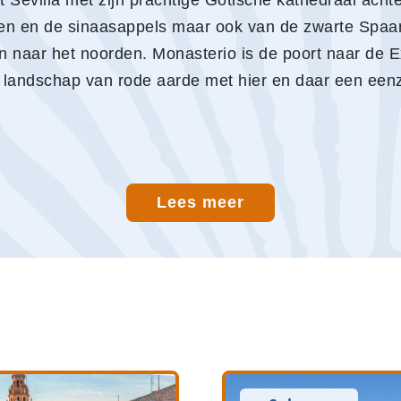
t Sevilla met zijn prachtige Gotische kathedraal ach
jven en de sinaasappels maar ook van de zwarte Spaa
 naar het noorden. Monasterio is de poort naar de E
ak landschap van rode aarde met hier en daar een ee
Lees meer