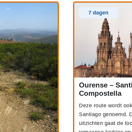
7 dagen
Ourense – Sant
Compostella
Deze route wordt ook
Santiago genoemd. D
uitzichten gaat de to
romaanse kerkjes en 