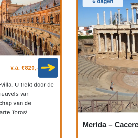
6 dagen
v.a. €820,-
illa. U trekt door de
heuvels van
schap van de
arte Toros!
Merida – Cacer