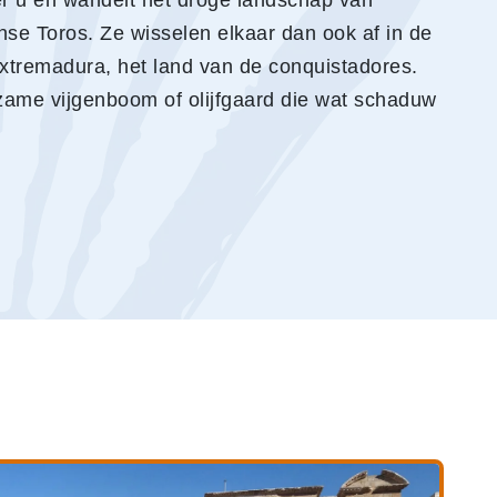
ter u en wandelt het droge landschap van
nse Toros. Ze wisselen elkaar dan ook af in de
xtremadura, het land van de conquistadores.
nzame vijgenboom of olijfgaard die wat schaduw