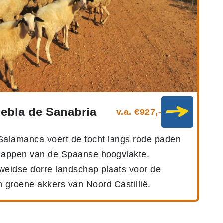
ebla de Sanabria
v.a. €927,-
 Salamanca voert de tocht langs rode paden
happen van de Spaanse hoogvlakte.
eidse dorre landschap plaats voor de
 groene akkers van Noord Castillië.