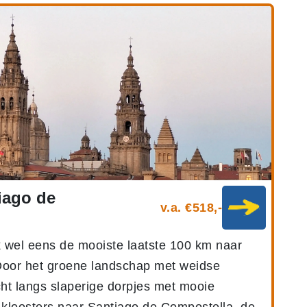
iago de
v.a. €518,-
 wel eens de mooiste laatste 100 km naar
oor het groene landschap met weidse
cht langs slaperige dorpjes met mooie
kloosters naar Santiago de Compostella, de