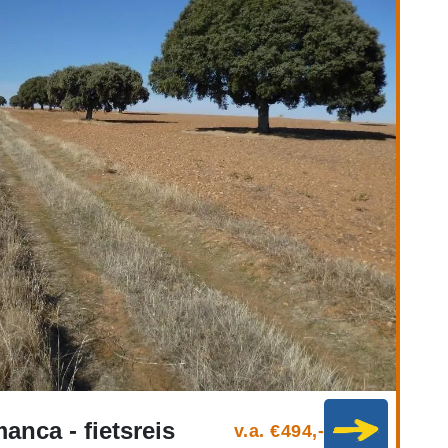
anca - fietsreis
v.a. €494,-