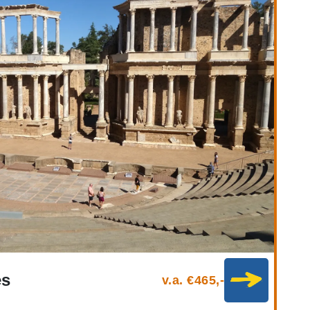
es
v.a. €465,-