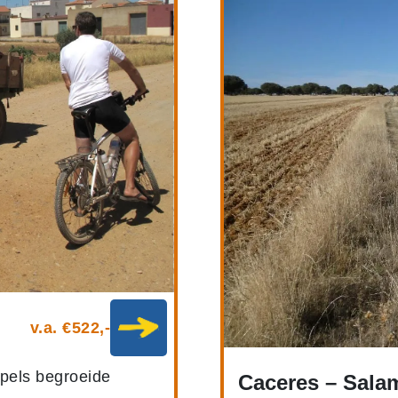
v.a. €522,-
ppels begroeide
Caceres – Salam